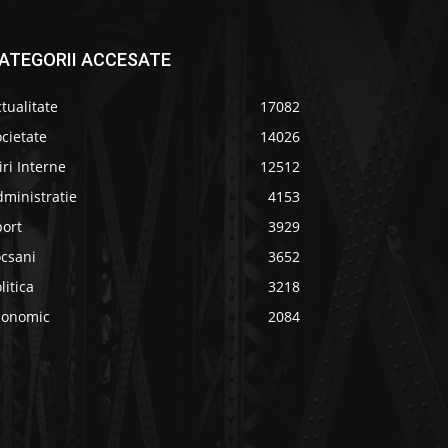
ATEGORII ACCESATE
tualitate
17082
cietate
14026
iri Interne
12512
ministratie
4153
port
3929
ocsani
3652
litica
3218
conomic
2084