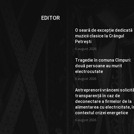
EDITOR
O seară de excepție dedicată
muzicii clasice la Crângul
Petrești
6 august 2026
Tragedie în comuna Cîmpuri:
două persoane au murit
electrocutate
6 august 2026
Antreprenorii vrânceni solicit
transparență în caz de
deconectare a firmelor de la
alimentarea cu electricitate, î
contextul crizei energetice
6 august 2026