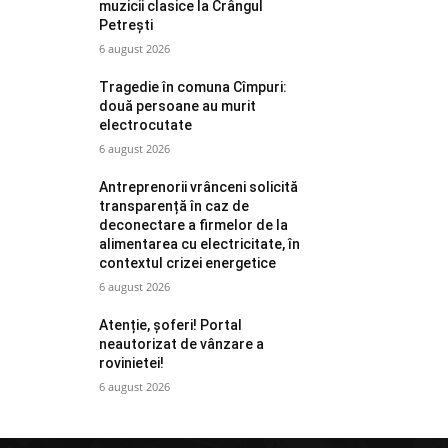
muzicii clasice la Crângul
Petrești
6 august 2026
Tragedie în comuna Cîmpuri:
două persoane au murit
electrocutate
6 august 2026
Antreprenorii vrânceni solicită
transparență în caz de
deconectare a firmelor de la
alimentarea cu electricitate, în
contextul crizei energetice
6 august 2026
Atenție, șoferi! Portal
neautorizat de vânzare a
rovinietei!
6 august 2026