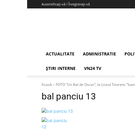
Autentificați-vă / Înregistrați-vă
Vrancea24
ACTUALITATE
ADMINISTRATIE
POLI
ȘTIRI INTERNE
VN24 TV
Acasă
FOTO ”Un Bal de Oscar”, la Liceul Teoretic ”Ioan
bal panciu 13