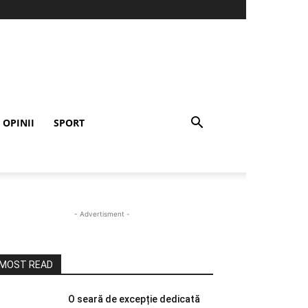
OPINII
SPORT
- Advertisment -
MOST READ
O seară de excepție dedicată