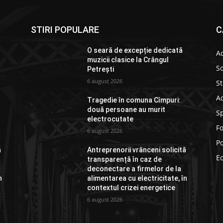
STIRI POPULARE
C
O seară de excepție dedicată
Ac
muzicii clasice la Crângul
So
Petrești
6 august 2026
St
Ad
Tragedie în comuna Cîmpuri:
două persoane au murit
S
electrocutate
F
6 august 2026
Po
ă
Antreprenorii vrânceni solicită
E
transparență în caz de
deconectare a firmelor de la
n
alimentarea cu electricitate, în
contextul crizei energetice
6 august 2026