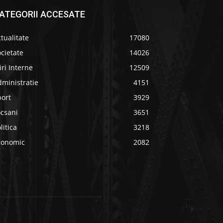
ATEGORII ACCESATE
tualitate
17080
cietate
14026
iri Interne
12509
ministratie
4151
port
3929
ocsani
3651
litica
3218
conomic
2082