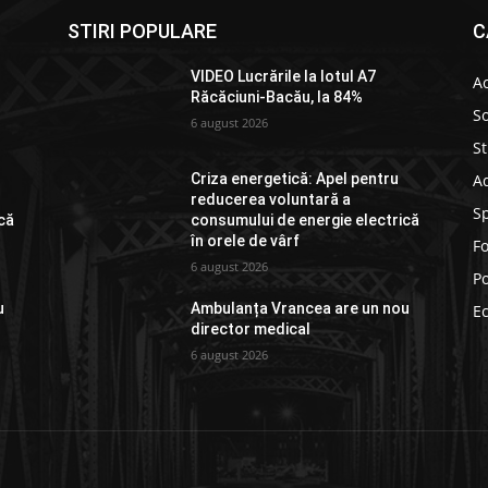
STIRI POPULARE
C
VIDEO Lucrările la lotul A7
Ac
Răcăciuni-Bacău, la 84%
So
6 august 2026
St
Ad
Criza energetică: Apel pentru
reducerea voluntară a
S
că
consumului de energie electrică
în orele de vârf
F
6 august 2026
Po
u
Ambulanța Vrancea are un nou
E
director medical
6 august 2026