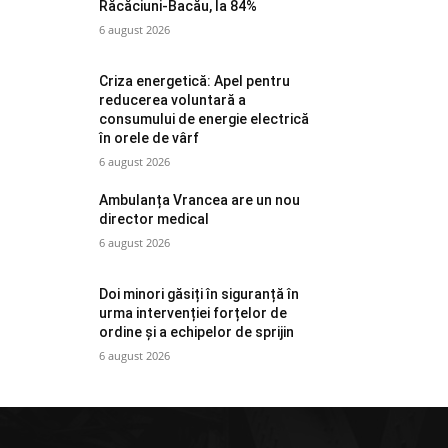
Răcăciuni-Bacău, la 84%
6 august 2026
Criza energetică: Apel pentru
reducerea voluntară a
consumului de energie electrică
în orele de vârf
6 august 2026
Ambulanța Vrancea are un nou
director medical
6 august 2026
Doi minori găsiți în siguranță în
urma intervenției forțelor de
ordine și a echipelor de sprijin
6 august 2026