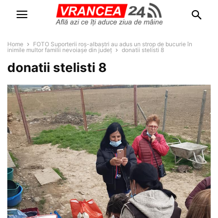
Home
FOTO Suporterii roș-albaștri au adus un strop de bucurie în
inimile multor familii nevoiașe din județ
donatii stelisti 8
donatii stelisti 8