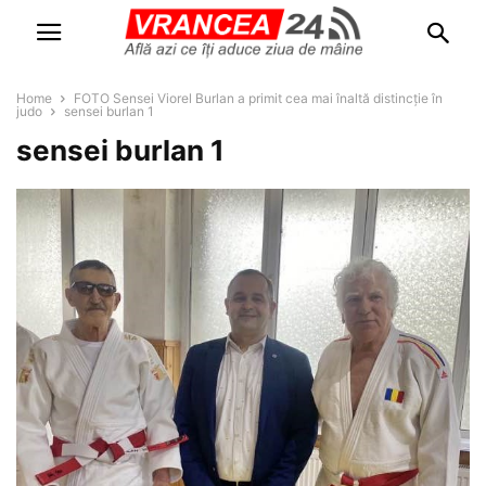
Home
FOTO Sensei Viorel Burlan a primit cea mai înaltă distincție în
judo
sensei burlan 1
sensei burlan 1