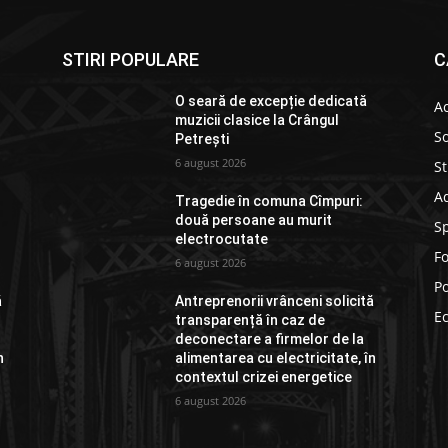
STIRI POPULARE
C
O seară de excepție dedicată
Ac
muzicii clasice la Crângul
So
Petrești
6 august 2026
St
Ad
Tragedie în comuna Cîmpuri:
două persoane au murit
S
electrocutate
F
6 august 2026
Po
ă
Antreprenorii vrânceni solicită
E
transparență în caz de
deconectare a firmelor de la
n
alimentarea cu electricitate, în
contextul crizei energetice
6 august 2026