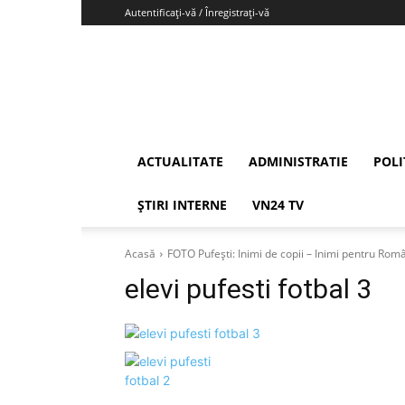
Autentificați-vă / Înregistrați-vă
Vrancea24
ACTUALITATE
ADMINISTRATIE
POLI
ȘTIRI INTERNE
VN24 TV
Acasă
FOTO Pufești: Inimi de copii – Inimi pentru Rom
elevi pufesti fotbal 3