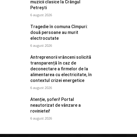
muzicii clasice la Crângul
Petrești
6 august 2026
Tragedie în comuna Cîmpuri:
două persoane au murit
electrocutate
6 august 2026
Antreprenorii vrânceni solicită
transparență în caz de
deconectare a firmelor de la
alimentarea cu electricitate, în
contextul crizei energetice
6 august 2026
Atenție, șoferi! Portal
neautorizat de vânzare a
rovinietei!
6 august 2026