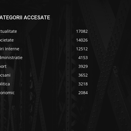
ATEGORII ACCESATE
tualitate
17082
cietate
14026
iri Interne
12512
ministratie
4153
port
3929
ocsani
3652
litica
3218
conomic
2084