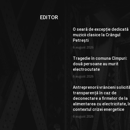
EDITOR
O seară de excepție dedicată
muzicii clasice la Crângul
Petrești
6 august 2026
Tragedie în comuna Cîmpuri:
două persoane au murit
electrocutate
6 august 2026
Antreprenorii vrânceni solicit
transparență în caz de
deconectare a firmelor de la
alimentarea cu electricitate, î
contextul crizei energetice
6 august 2026