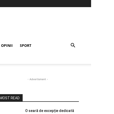
OPINII
SPORT
- Advertisment -
MOST READ
O seară de excepție dedicată