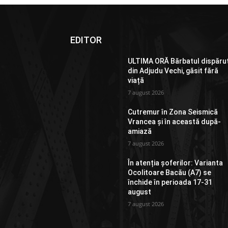
EDITOR
ULTIMA ORĂ Bărbatul dispăru
din Adjudu Vechi, găsit fără
viață
7 august 2026
Cutremur în Zona Seismică
Vrancea și în această după-
amiază
7 august 2026
În atenția șoferilor: Varianta
Ocolitoare Bacău (A7) se
închide în perioada 17-31
august
7 august 2026