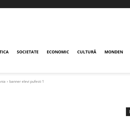
TICA
SOCIETATE
ECONOMIC
CULTURĂ
MONDEN
ânia
banner elevi pufesti 1