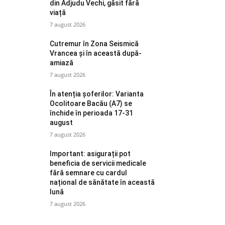
din Adjudu Vechi, găsit fără
viață
7 august 2026
Cutremur în Zona Seismică
Vrancea și în această după-
amiază
7 august 2026
În atenția șoferilor: Varianta
Ocolitoare Bacău (A7) se
închide în perioada 17-31
august
7 august 2026
Important: asigurații pot
beneficia de servicii medicale
fără semnare cu cardul
național de sănătate în această
lună
7 august 2026