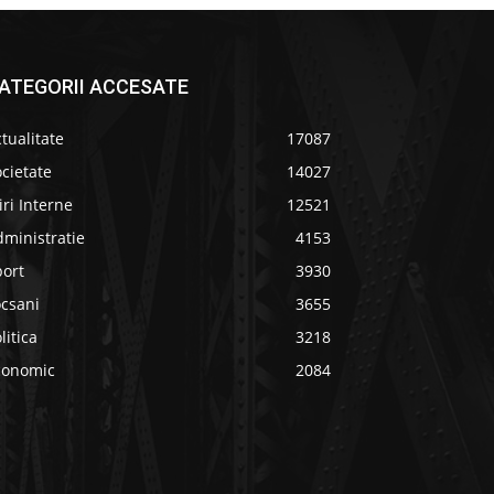
ATEGORII ACCESATE
tualitate
17087
cietate
14027
iri Interne
12521
ministratie
4153
port
3930
ocsani
3655
litica
3218
conomic
2084