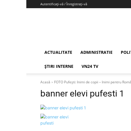
Autentificați-vă / Înregistrați-vă
Vrancea24
ACTUALITATE
ADMINISTRATIE
POLI
ȘTIRI INTERNE
VN24 TV
Acasă
FOTO Pufești: Inimi de copii – Inimi pentru Rom
banner elevi pufesti 1