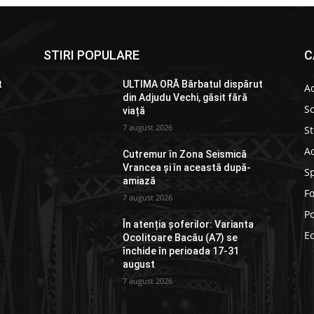
STIRI POPULARE
C
t
ULTIMA ORĂ Bărbatul dispărut
Ac
din Adjudu Vechi, găsit fără
So
viață
7 august 2026
St
Ad
Cutremur în Zona Seismică
Vrancea și în această după-
S
amiază
F
7 august 2026
Po
În atenția șoferilor: Varianta
E
Ocolitoare Bacău (A7) se
închide în perioada 17-31
august
7 august 2026