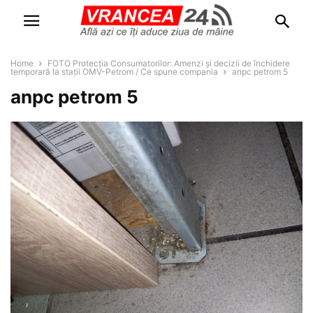
Home
FOTO Protecția Consumatorilor: Amenzi și decizii de închidere
temporară la stații OMV-Petrom / Ce spune compania
anpc petrom 5
anpc petrom 5