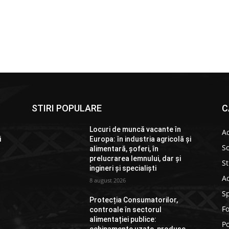
STIRI POPULARE
C
Locuri de muncă vacante în
Ac
i
Europa: în industria agricolă și
So
alimentară, șoferi, în
prelucrarea lemnului, dar și
St
ingineri și specialiști
Ad
8 august 2026
S
Protecția Consumatorilor,
F
controale în sectorul
alimentației publice:
Po