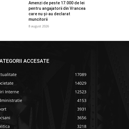
Amenzi de peste 17.000 de lei
pentru angajatorii din Vrancea
care nu și-au declarat
muncitorii
8 august 2026
ATEGORII ACCESATE
tualitate
17089
cietate
14029
iri Interne
12523
ministratie
4153
port
3931
ocsani
3656
litica
3218