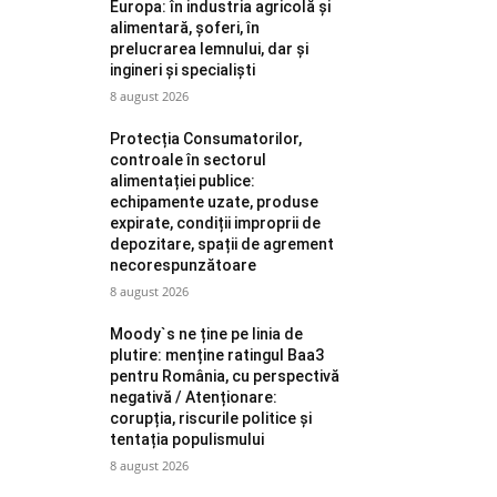
Europa: în industria agricolă și
alimentară, șoferi, în
prelucrarea lemnului, dar și
ingineri și specialiști
8 august 2026
Protecția Consumatorilor,
controale în sectorul
alimentației publice:
echipamente uzate, produse
expirate, condiții improprii de
depozitare, spații de agrement
necorespunzătoare
8 august 2026
Moody`s ne ține pe linia de
plutire: menține ratingul Baa3
pentru România, cu perspectivă
negativă / Atenționare:
corupția, riscurile politice și
tentația populismului
8 august 2026