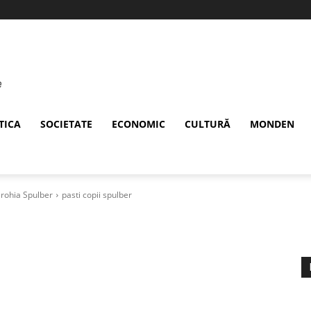
TICA
SOCIETATE
ECONOMIC
CULTURĂ
MONDEN
arohia Spulber
pasti copii spulber