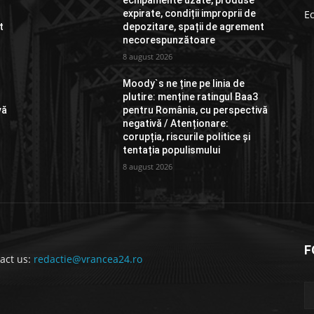
echipamente uzate, produse
expirate, condiții improprii de
E
t
depozitare, spații de agrement
necorespunzătoare
8 august 2026
Moody`s ne ține pe linia de
plutire: menține ratingul Baa3
vă
pentru România, cu perspectivă
negativă / Atenționare:
corupția, riscurile politice și
tentația populismului
8 august 2026
F
act us:
redactie@vrancea24.ro