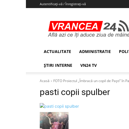
Autentificați-vă / Înregistrați-vă
Vrancea24
ACTUALITATE
ADMINISTRATIE
POLI
ȘTIRI INTERNE
VN24 TV
Acasă
FOTO Proiectul „Îmbracă un copil de Paști” în P
pasti copii spulber