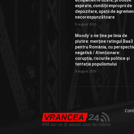
echipamente uzate, produse
expirate, condiții improprii de
depozitare, spații de agremen
necorespunzătoare
8 august 2026
Moody`s ne ține pe linia de
plutire: menține ratingul Baa3
pentru România, cu perspecti
negativă / Atenționare:
corupția, riscurile politice și
tentația populismului
8 august 2026
Cont