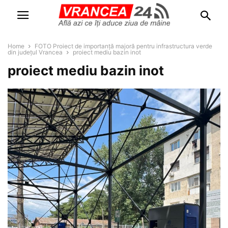
Home
FOTO Proiect de importanță majoră pentru infrastructura verde
din județul Vrancea
proiect mediu bazin inot
proiect mediu bazin inot