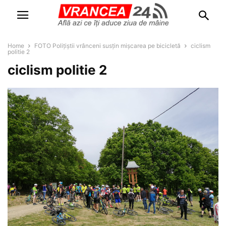
Home
FOTO Polițiștii vrânceni susțin mișcarea pe bicicletă
ciclism
politie 2
ciclism politie 2