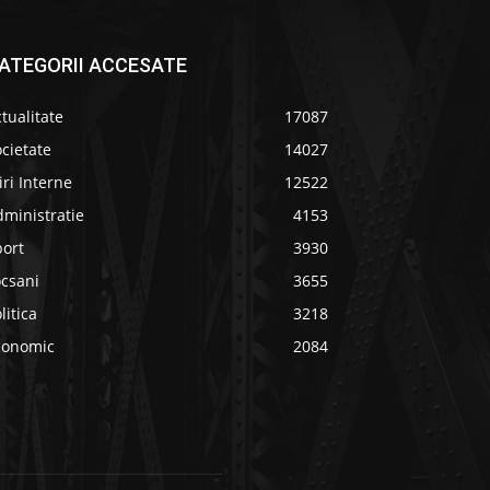
ATEGORII ACCESATE
tualitate
17087
cietate
14027
iri Interne
12522
ministratie
4153
port
3930
ocsani
3655
litica
3218
conomic
2084