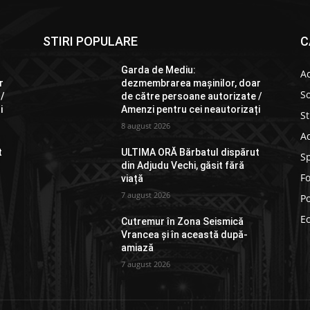
STIRI POPULARE
C
Garda de Mediu:
Ac
r
dezmembrarea mașinilor, doar
So
 /
de către persoane autorizate /
i
Amenzi pentru cei neautorizați
St
8 august 2026
Ad
t
ULTIMA ORĂ Bărbatul dispărut
S
din Adjudu Vechi, găsit fără
F
viață
7 august 2026
Po
E
Cutremur în Zona Seismică
Vrancea și în această după-
amiază
7 august 2026