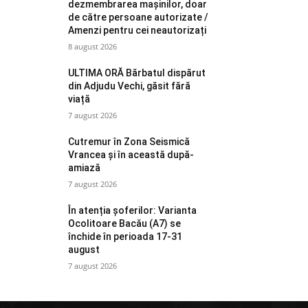
dezmembrarea mașinilor, doar
de către persoane autorizate /
Amenzi pentru cei neautorizați
8 august 2026
ULTIMA ORĂ Bărbatul dispărut
din Adjudu Vechi, găsit fără
viață
7 august 2026
Cutremur în Zona Seismică
Vrancea și în această după-
amiază
7 august 2026
În atenția șoferilor: Varianta
Ocolitoare Bacău (A7) se
închide în perioada 17-31
august
7 august 2026