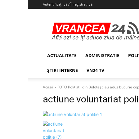
Autentificați-vă / Înregistrați-vă
Vrancea24
ACTUALITATE
ADMINISTRATIE
POLI
ȘTIRI INTERNE
VN24 TV
Acasă
FOTO Polițiștii din Bolotești au adus bucurie co
actiune voluntariat poli