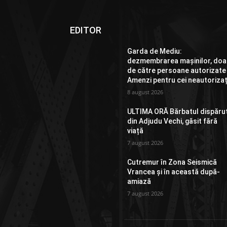
EDITOR
Garda de Mediu:
dezmembrarea mașinilor, doa
de către persoane autorizate
Amenzi pentru cei neautorizaț
8 august 2026
ULTIMA ORĂ Bărbatul dispăru
din Adjudu Vechi, găsit fără
viață
7 august 2026
Cutremur în Zona Seismică
Vrancea și în această după-
amiază
7 august 2026