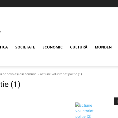
TICA
SOCIETATE
ECONOMIC
CULTURĂ
MONDEN
piilor nevoiași din comună
actiune voluntariat politie (1)
tie (1)