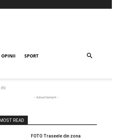
OPINII
SPORT
 (6)
- Advertisment -
MOST READ
FOTO Traseele din zona