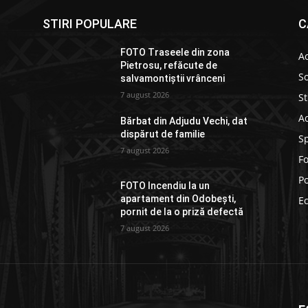
STIRI POPULARE
C
FOTO Traseele din zona
Ac
Pietrosu, refăcute de
So
salvamontiștii vrânceni
7 august 2026
St
Ad
Bărbat din Adjudu Vechi, dat
dispărut de familie
S
7 august 2026
F
Po
FOTO Incendiu la un
apartament din Odobești,
E
pornit de la o priză defectă
7 august 2026