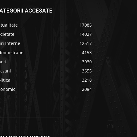
ATEGORII ACCESATE
tualitate
17085
cietate
14027
iri Interne
12517
ministratie
4153
port
3930
ocsani
3655
litica
3218
conomic
2084