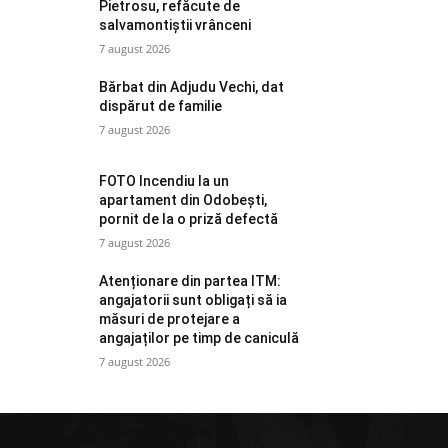
Pietrosu, refăcute de
salvamontiștii vrânceni
7 august 2026
Bărbat din Adjudu Vechi, dat
dispărut de familie
7 august 2026
FOTO Incendiu la un
apartament din Odobești,
pornit de la o priză defectă
7 august 2026
Atenționare din partea ITM:
angajatorii sunt obligați să ia
măsuri de protejare a
angajaților pe timp de caniculă
7 august 2026