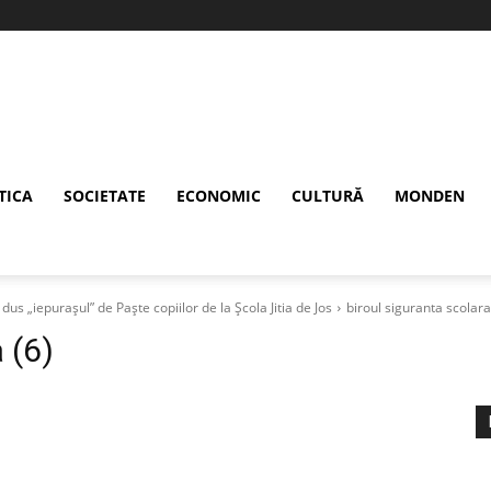
TICA
SOCIETATE
ECONOMIC
CULTURĂ
MONDEN
dus „iepurașul” de Paște copiilor de la Școla Jitia de Jos
biroul siguranta scolara
 (6)