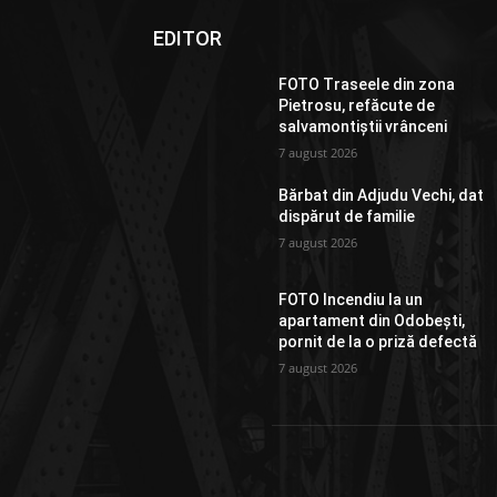
EDITOR
FOTO Traseele din zona
Pietrosu, refăcute de
salvamontiștii vrânceni
7 august 2026
Bărbat din Adjudu Vechi, dat
dispărut de familie
7 august 2026
FOTO Incendiu la un
apartament din Odobești,
pornit de la o priză defectă
7 august 2026