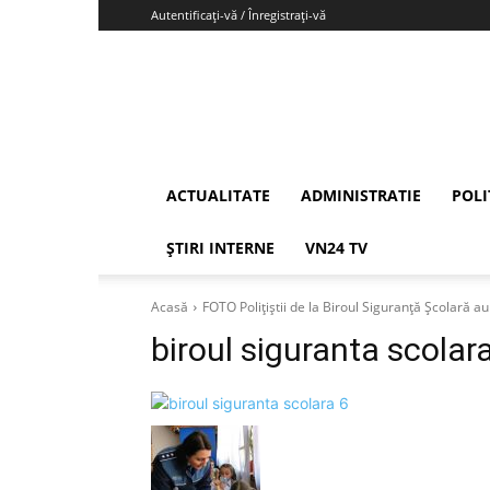
Autentificați-vă / Înregistrați-vă
Vrancea24
ACTUALITATE
ADMINISTRATIE
POLI
ȘTIRI INTERNE
VN24 TV
Acasă
FOTO Polițiștii de la Biroul Siguranță Școlară au 
biroul siguranta scolara