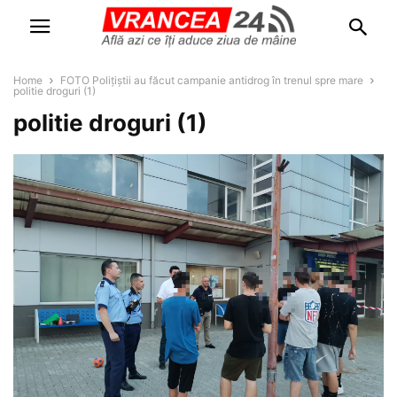
Home
FOTO Polițiștii au făcut campanie antidrog în trenul spre mare
politie droguri (1)
politie droguri (1)