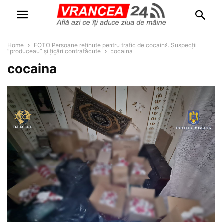
Home
FOTO Persoane reținute pentru trafic de cocaină. Suspecții
”produceau” și țigări contrafăcute
cocaina
cocaina