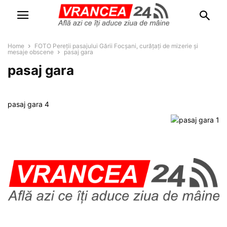
Home
FOTO Pereții pasajului Gării Focșani, curățați de mizerie și
mesaje obscene
pasaj gara
pasaj gara
pasaj gara 4