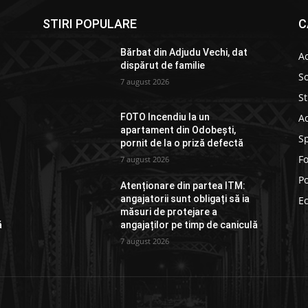
STIRI POPULARE
C
Bărbat din Adjudu Vechi, dat
Ac
dispărut de familie
So
7 august 2026
St
Ad
FOTO Incendiu la un
apartament din Odobești,
S
pornit de la o priză defectă
F
7 august 2026
Po
Atenționare din partea ITM:
angajatorii sunt obligați să ia
E
măsuri de protejare a
ă
angajaților pe timp de caniculă
7 august 2026