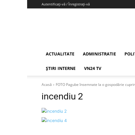
Autentificați-vă / Înregistrați-vă
Vrancea24
ACTUALITATE
ADMINISTRATIE
POLI
ȘTIRI INTERNE
VN24 TV
Acasă
FOTO Pagube însemnate la o gospodărie cuprins
incendiu 2