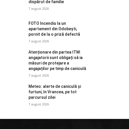
dispărut de familie
7 august 2026
FOTO Incendiu la un
apartament din Odobești,
pornit de la o priză defectă
7 august 2026
Atenționare din partea ITM:
angajatorii sunt obligați să ia
măsuri de protejare a
angajaților pe timp de caniculă
7 august 2026
Meteo: alerte de caniculă și
furtuni, în Vrancea, pe tot
parcursul zilei
7 august 2026