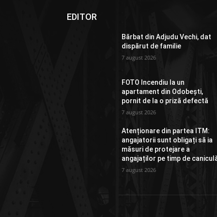
EDITOR
Bărbat din Adjudu Vechi, dat
dispărut de familie
7 august 2026
FOTO Incendiu la un
apartament din Odobești,
pornit de la o priză defectă
7 august 2026
Atenționare din partea ITM:
angajatorii sunt obligați să ia
măsuri de protejare a
angajaților pe timp de canicul
7 august 2026