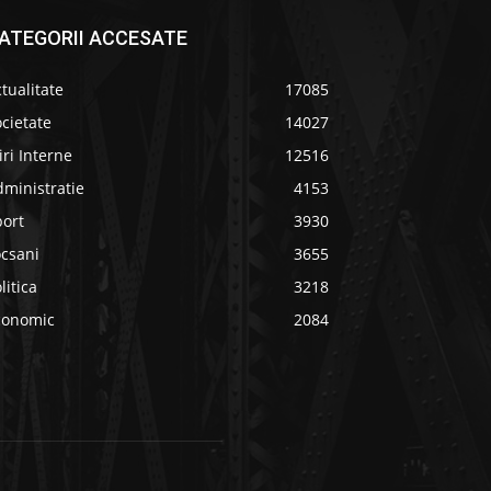
ATEGORII ACCESATE
tualitate
17085
cietate
14027
iri Interne
12516
ministratie
4153
port
3930
ocsani
3655
litica
3218
conomic
2084