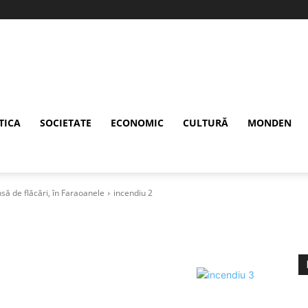
TICA
SOCIETATE
ECONOMIC
CULTURĂ
MONDEN
ă de flăcări, în Faraoanele
incendiu 2