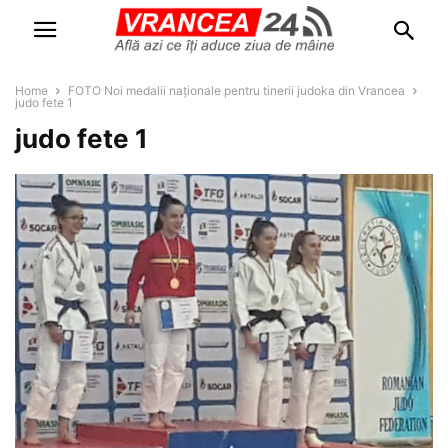
Home
FOTO Noi medalii naționale pentru tinerii judoka din Vrancea
judo fete 1
judo fete 1