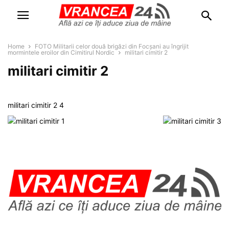
Home
FOTO Militarii celor două brigăzi din Focșani au îngrijit
mormintele eroilor din Cimitirul Nordic
militari cimitir 2
militari cimitir 2
militari cimitir 2 4