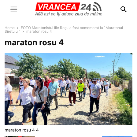
Home
FOTO Maratonistul Ilie Roșu a fost comemorat la ”Maratonul
Siretului”
maraton rosu 4
maraton rosu 4
maraton rosu 4 4