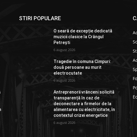
STIRI POPULARE
C
O seară de excepție dedicată
Ac
muzicii clasice la Crângul
So
Petrești
6 august 2026
St
Ad
Tragedie în comuna Cîmpuri:
două persoane au murit
S
electrocutate
F
6 august 2026
Po
ă
Antreprenorii vrânceni solicită
E
transparență în caz de
deconectare a firmelor de la
n
alimentarea cu electricitate, în
contextul crizei energetice
6 august 2026