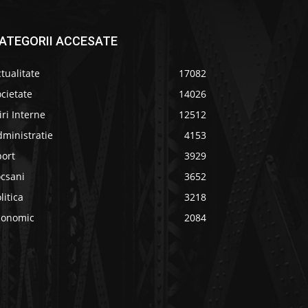
ATEGORII ACCESATE
tualitate
17082
cietate
14026
iri Interne
12512
ministratie
4153
port
3929
ocsani
3652
litica
3218
conomic
2084