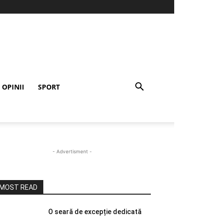
OPINII
SPORT
- Advertisment -
MOST READ
O seară de excepție dedicată