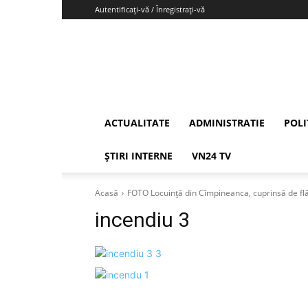
Autentificați-vă / Înregistrați-vă
Vrancea24
ACTUALITATE
ADMINISTRATIE
POLI
ȘTIRI INTERNE
VN24 TV
Acasă
FOTO Locuință din Cîmpineanca, cuprinsă de fl
incendiu 3