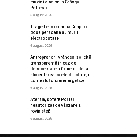
muzicii clasice la Crângul
Petrești
6 august 2026
Tragedie în comuna Cîmpuri:
două persoane au murit
electrocutate
6 august 2026
Antreprenorii vrânceni solicită
transparență în caz de
deconectare a firmelor de la
alimentarea cu electricitate, în
contextul crizei energetice
6 august 2026
Atenție, șoferi! Portal
neautorizat de vânzare a
rovinietei!
6 august 2026