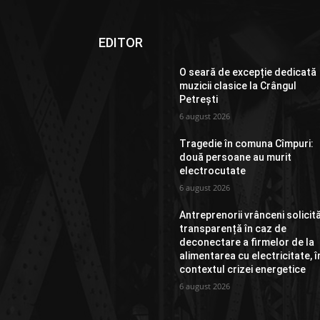
EDITOR
O seară de excepție dedicată
muzicii clasice la Crângul
Petrești
6 august 2026
Tragedie în comuna Cîmpuri:
două persoane au murit
electrocutate
6 august 2026
Antreprenorii vrânceni solicit
transparență în caz de
deconectare a firmelor de la
alimentarea cu electricitate, î
contextul crizei energetice
6 august 2026