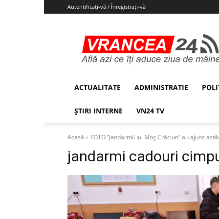
Autentificați-vă / Înregistrați-vă
Vrancea24
ACTUALITATE
ADMINISTRATIE
POLI
ȘTIRI INTERNE
VN24 TV
Acasă
FOTO ”Jandarmii lui Moș Crăciun” au ajuns astăz
jandarmi cadouri cimpu