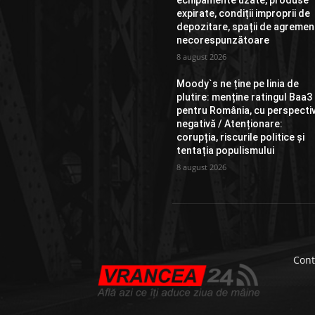
echipamente uzate, produse
expirate, condiții improprii de
depozitare, spații de agremen
necorespunzătoare
8 august 2026
Moody`s ne ține pe linia de
plutire: menține ratingul Baa3
pentru România, cu perspecti
negativă / Atenționare:
corupția, riscurile politice și
tentația populismului
8 august 2026
Cont