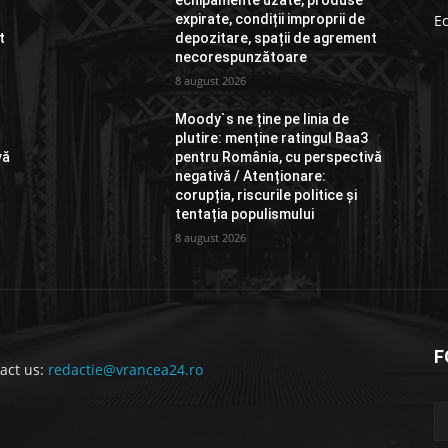
echipamente uzate, produse
expirate, condiții improprii de
E
t
depozitare, spații de agrement
necorespunzătoare
8 august 2026
Moody`s ne ține pe linia de
plutire: menține ratingul Baa3
vă
pentru România, cu perspectivă
negativă / Atenționare:
corupția, riscurile politice și
tentația populismului
8 august 2026
F
act us:
redactie@vrancea24.ro