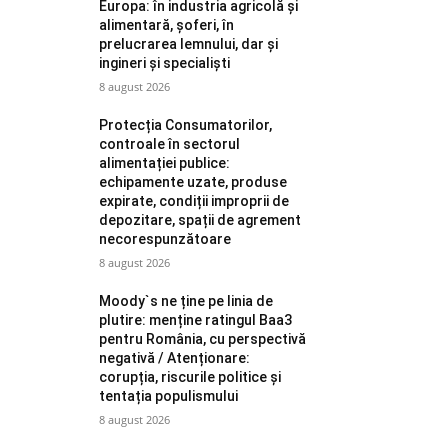
Europa: în industria agricolă și
alimentară, șoferi, în
prelucrarea lemnului, dar și
ingineri și specialiști
8 august 2026
Protecția Consumatorilor,
controale în sectorul
alimentației publice:
echipamente uzate, produse
expirate, condiții improprii de
depozitare, spații de agrement
necorespunzătoare
8 august 2026
Moody`s ne ține pe linia de
plutire: menține ratingul Baa3
pentru România, cu perspectivă
negativă / Atenționare:
corupția, riscurile politice și
tentația populismului
8 august 2026