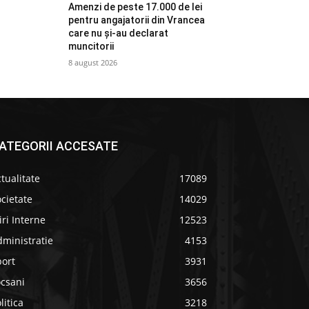
Amenzi de peste 17.000 de lei
pentru angajatorii din Vrancea
care nu și-au declarat
muncitorii
8 august 2026
ATEGORII ACCESATE
tualitate
17089
cietate
14029
iri Interne
12523
ministratie
4153
port
3931
ocsani
3656
litica
3218