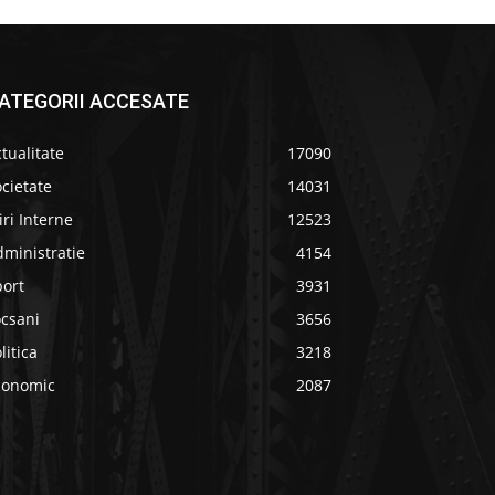
ATEGORII ACCESATE
tualitate
17090
cietate
14031
iri Interne
12523
ministratie
4154
port
3931
ocsani
3656
litica
3218
conomic
2087