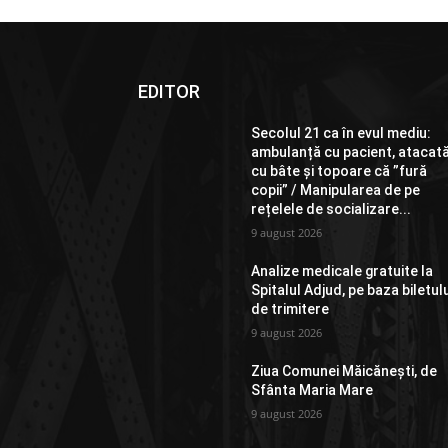
EDITOR
Secolul 21 ca în evul mediu:
ambulanță cu pacient, atacat
cu bâte și topoare că ”fură
copii” / Manipularea de pe
rețelele de socializare...
9 august 2026
Analize medicale gratuite la
Spitalul Adjud, pe baza biletul
de trimitere
9 august 2026
Ziua Comunei Măicănești, de
Sfânta Maria Mare
9 august 2026