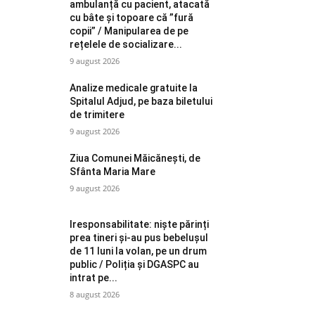
ambulanță cu pacient, atacată
cu bâte și topoare că ”fură
copii” / Manipularea de pe
rețelele de socializare...
9 august 2026
Analize medicale gratuite la
Spitalul Adjud, pe baza biletului
de trimitere
9 august 2026
Ziua Comunei Măicănești, de
Sfânta Maria Mare
9 august 2026
Iresponsabilitate: niște părinți
prea tineri și-au pus bebelușul
de 11 luni la volan, pe un drum
public / Poliția și DGASPC au
intrat pe...
8 august 2026