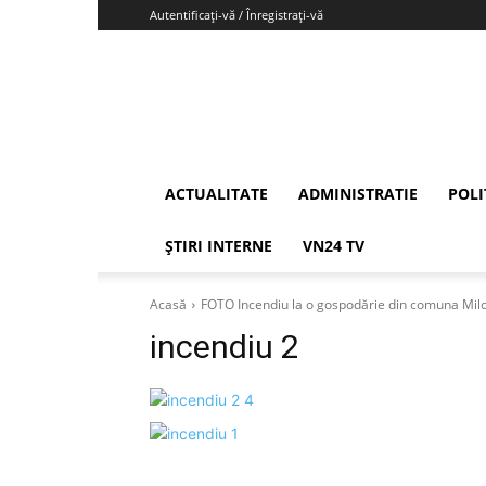
Autentificați-vă / Înregistrați-vă
Vrancea24
ACTUALITATE
ADMINISTRATIE
POLI
ȘTIRI INTERNE
VN24 TV
Acasă
FOTO Incendiu la o gospodărie din comuna Mil
incendiu 2