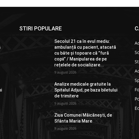
STIRI POPULARE
C
Secolul 21 ca în evul mediu:
Ac
ă
ambulanță cu pacient, atacată
So
cu bâte și topoare că ”fură
copii” / Manipularea de pe
St
rețelele de socializare...
Ad
9 august 2026
S
Analize medicale gratuite la
F
ui
Spitalul Adjud, pe baza biletului
de trimitere
Po
9 august 2026
E
Ziua Comunei Măicănești, de
Sfânta Maria Mare
9 august 2026