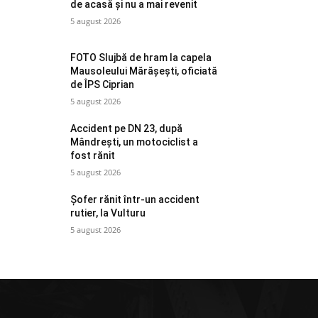
de acasă și nu a mai revenit
5 august 2026
FOTO Slujbă de hram la capela
Mausoleului Mărășești, oficiată
de ÎPS Ciprian
5 august 2026
Accident pe DN 23, după
Mândrești, un motociclist a
fost rănit
5 august 2026
Șofer rănit într-un accident
rutier, la Vulturu
5 august 2026