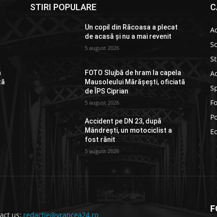
STIRI POPULARE
C
Un copil din Răcoasa a plecat
Ac
de acasă și nu a mai revenit
So
5 august 2026
St
Ad
a
FOTO Slujbă de hram la capela
tă
Mausoleului Mărășești, oficiată
S
de ÎPS Ciprian
F
5 august 2026
Po
Accident pe DN 23, după
Mândrești, un motociclist a
E
fost rănit
5 august 2026
F
act us:
redactie@vrancea24.ro