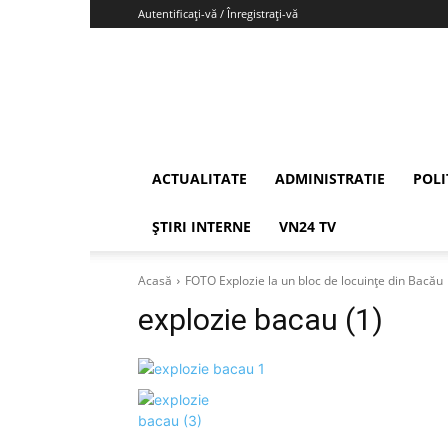
Autentificați-vă / Înregistrați-vă
Vrancea24
ACTUALITATE
ADMINISTRATIE
POLI
ȘTIRI INTERNE
VN24 TV
Acasă
FOTO Explozie la un bloc de locuințe din Bacău
explozie bacau (1)