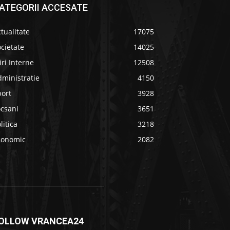
ATEGORII ACCESATE
tualitate
17075
cietate
14025
iri Interne
12508
ministratie
4150
port
3928
ocsani
3651
litica
3218
conomic
2082
OLLOW VRANCEA24