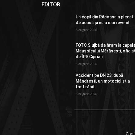
EDITOR
Un copil din Răcoasa a plecat
de acasă și nu a mai revenit
5 august 2026
FOTO Slujbă de hram la capel
Mausoleului Mărășești, oficia
de ÎPS Ciprian
5 august 2026
Accident pe DN 23, după
Mândrești, un motociclist a
fost rănit
5 august 2026
Cont