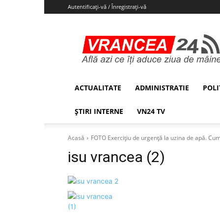
Autentificați-vă / Înregistrați-vă
Vrancea24
ACTUALITATE
ADMINISTRATIE
POLI
ȘTIRI INTERNE
VN24 TV
Acasă
FOTO Exercițiu de urgență la uzina de apă. Cum
isu vrancea (2)