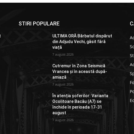
STIRI POPULARE
C
t
ULTIMA ORĂ Bărbatul dispărut
Ac
din Adjudu Vechi, găsit fără
So
viață
7 august 2026
St
Ad
Cutremur în Zona Seismică
Vrancea și în această după-
S
amiază
F
7 august 2026
Po
În atenția șoferilor: Varianta
E
Ocolitoare Bacău (A7) se
închide în perioada 17-31
august
7 august 2026