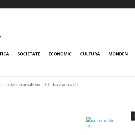
TICA
SOCIETATE
ECONOMIC
CULTURĂ
MONDEN
 s-au descurcat salvatorii ISU
isu vrancea (2)