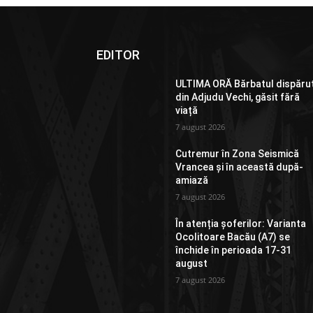
EDITOR
ULTIMA ORĂ Bărbatul dispăru
din Adjudu Vechi, găsit fără
viață
7 august 2026
Cutremur în Zona Seismică
Vrancea și în această după-
amiază
7 august 2026
În atenția șoferilor: Varianta
Ocolitoare Bacău (A7) se
închide în perioada 17-31
august
7 august 2026