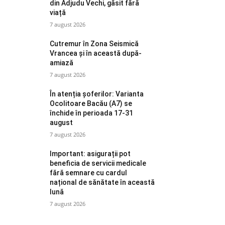
din Adjudu Vechi, găsit fără
viață
7 august 2026
Cutremur în Zona Seismică
Vrancea și în această după-
amiază
7 august 2026
În atenția șoferilor: Varianta
Ocolitoare Bacău (A7) se
închide în perioada 17-31
august
7 august 2026
Important: asigurații pot
beneficia de servicii medicale
fără semnare cu cardul
național de sănătate în această
lună
7 august 2026