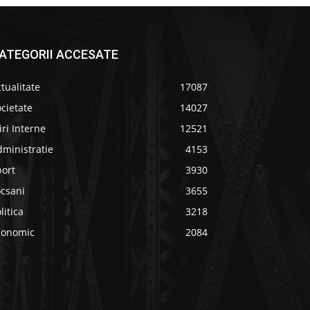
ATEGORII ACCESATE
tualitate
17087
cietate
14027
iri Interne
12521
ministratie
4153
port
3930
ocsani
3655
litica
3218
conomic
2084