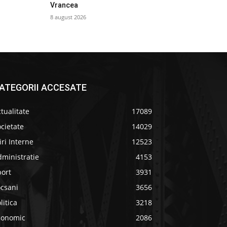
Vrancea
8 august 2026
ATEGORII ACCESATE
tualitate
17089
cietate
14029
iri Interne
12523
ministratie
4153
port
3931
ocsani
3656
litica
3218
conomic
2086