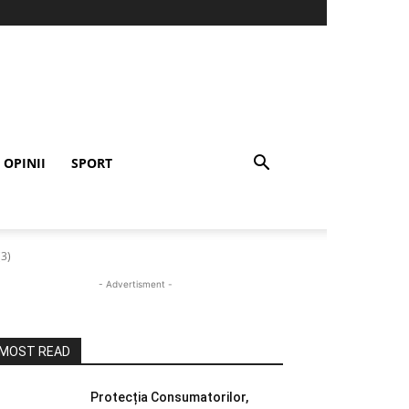
OPINII
SPORT
(3)
- Advertisment -
MOST READ
Protecția Consumatorilor,