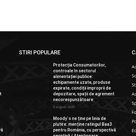
STIRI POPULARE
C
Protecția Consumatorilor,
Ac
controale în sectorul
So
alimentației publice:
echipamente uzate, produse
St
expirate, condiții improprii de
Ad
t
depozitare, spații de agrement
necorespunzătoare
S
8 august 2026
F
Moody`s ne ține pe linia de
Po
plutire: menține ratingul Baa3
vă
pentru România, cu perspectivă
E
negativă / Atenționare: