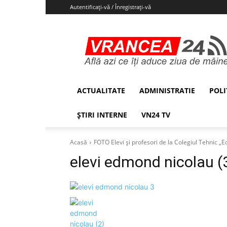
Autentificați-vă / Înregistrați-vă
Vrancea24
ACTUALITATE
ADMINISTRATIE
POLI
ȘTIRI INTERNE
VN24 TV
Acasă
FOTO Elevi și profesori de la Colegiul Tehnic „Ed
elevi edmond nicolau (