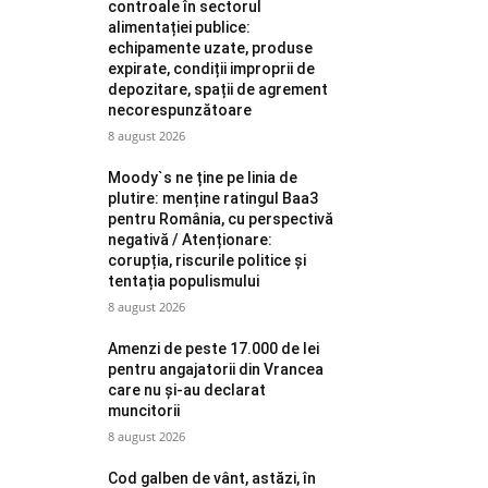
controale în sectorul
alimentației publice:
echipamente uzate, produse
expirate, condiții improprii de
depozitare, spații de agrement
necorespunzătoare
8 august 2026
Moody`s ne ține pe linia de
plutire: menține ratingul Baa3
pentru România, cu perspectivă
negativă / Atenționare:
corupția, riscurile politice și
tentația populismului
8 august 2026
Amenzi de peste 17.000 de lei
pentru angajatorii din Vrancea
care nu și-au declarat
muncitorii
8 august 2026
Cod galben de vânt, astăzi, în