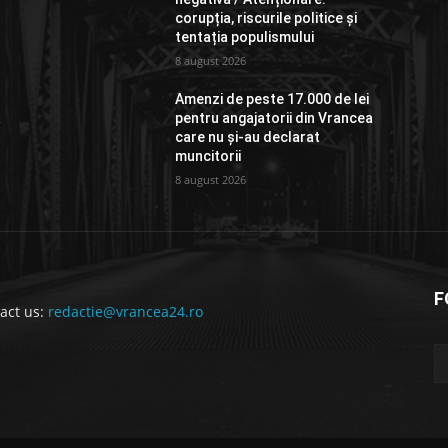
corupția, riscurile politice și
tentația populismului
8 august 2026
Amenzi de peste 17.000 de lei
a
pentru angajatorii din Vrancea
care nu și-au declarat
muncitorii
8 august 2026
F
act us:
redactie@vrancea24.ro