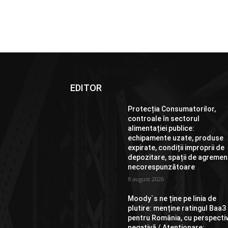
EDITOR
Protecția Consumatorilor,
controale în sectorul
alimentației publice:
echipamente uzate, produse
expirate, condiții improprii de
depozitare, spații de agremen
necorespunzătoare
8 august 2026
Moody`s ne ține pe linia de
plutire: menține ratingul Baa3
pentru România, cu perspecti
negativă / Atenționare: