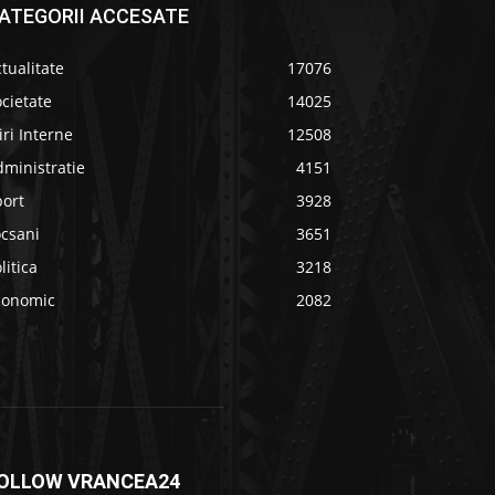
ATEGORII ACCESATE
tualitate
17076
cietate
14025
iri Interne
12508
ministratie
4151
port
3928
ocsani
3651
litica
3218
conomic
2082
OLLOW VRANCEA24