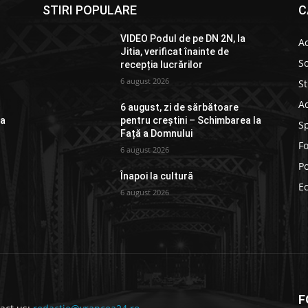
STIRI POPULARE
C
VIDEO Podul de pe DN 2N, la
Ac
Jitia, verificat înainte de
So
recepția lucrărilor
6 august 2026
St
Ad
6 august, zi de sărbătoare
la
pentru creștini – Schimbarea la
S
Față a Domnului
F
6 august 2026
Po
Înapoi la cultură
E
6 august 2026
F