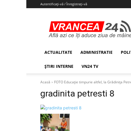
Autentificați-vă / Înregistrați-vă
Vrancea24
ACTUALITATE
ADMINISTRATIE
POLI
ȘTIRI INTERNE
VN24 TV
Acasă
FOTO Educație timpurie altfel, la Grădinița Petre
gradinita petresti 8