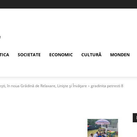
TICA
SOCIETATE
ECONOMIC
CULTURĂ
MONDEN
ști, în noua Grădină de Relaxare, Liniște și Învățare
gradinita petresti 8