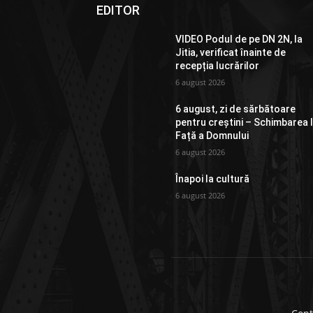
EDITOR
VIDEO Podul de pe DN 2N, la
Jitia, verificat înainte de
recepția lucrărilor
6 august 2026
6 august, zi de sărbătoare
pentru creștini – Schimbarea 
Față a Domnului
6 august 2026
Înapoi la cultură
6 august 2026