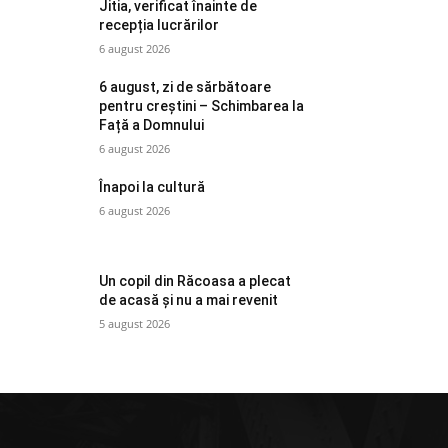
Jitia, verificat înainte de
recepția lucrărilor
6 august 2026
6 august, zi de sărbătoare
pentru creștini – Schimbarea la
Față a Domnului
6 august 2026
Înapoi la cultură
6 august 2026
Un copil din Răcoasa a plecat
de acasă și nu a mai revenit
5 august 2026