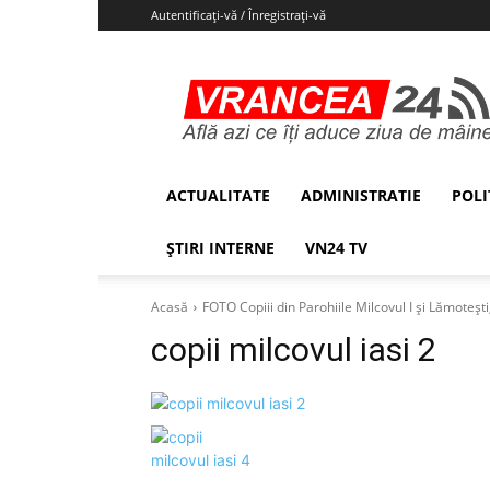
Autentificați-vă / Înregistrați-vă
Vrancea24
ACTUALITATE
ADMINISTRATIE
POLI
ȘTIRI INTERNE
VN24 TV
Acasă
FOTO Copiii din Parohiile Milcovul I și Lămotești,
copii milcovul iasi 2