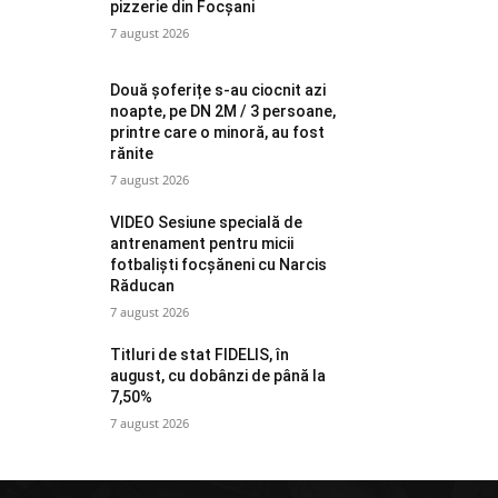
pizzerie din Focșani
7 august 2026
Două șoferițe s-au ciocnit azi
noapte, pe DN 2M / 3 persoane,
printre care o minoră, au fost
rănite
7 august 2026
VIDEO Sesiune specială de
antrenament pentru micii
fotbaliști focșăneni cu Narcis
Răducan
7 august 2026
Titluri de stat FIDELIS, în
august, cu dobânzi de până la
7,50%
7 august 2026