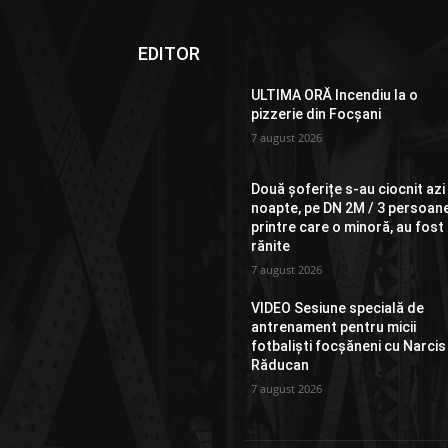
EDITOR
ULTIMA ORĂ Incendiu la o
pizzerie din Focșani
7 august 2026
Două șoferițe s-au ciocnit azi
noapte, pe DN 2M / 3 persoane
printre care o minoră, au fost
rănite
7 august 2026
VIDEO Sesiune specială de
antrenament pentru micii
fotbaliști focșăneni cu Narcis
Răducan
7 august 2026