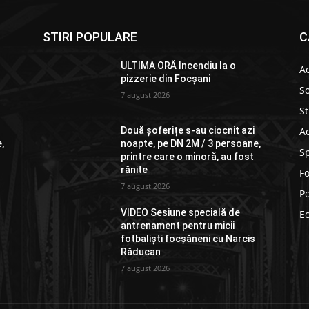
STIRI POPULARE
C
ULTIMA ORĂ Incendiu la o
Ac
pizzerie din Focșani
So
7 august 2026
St
Ad
Două șoferițe s-au ciocnit azi
,
noapte, pe DN 2M / 3 persoane,
S
printre care o minoră, au fost
rănite
F
7 august 2026
Po
VIDEO Sesiune specială de
E
antrenament pentru micii
fotbaliști focșăneni cu Narcis
Răducan
7 august 2026