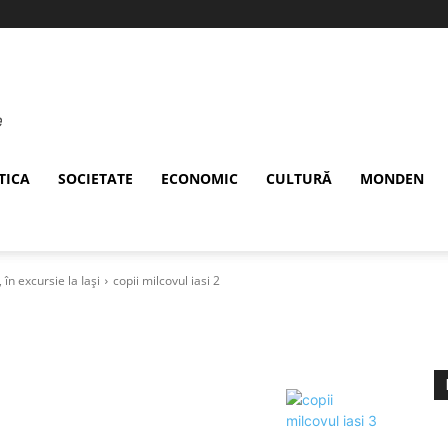
TICA
SOCIETATE
ECONOMIC
CULTURĂ
MONDEN
 în excursie la Iași
copii milcovul iasi 2