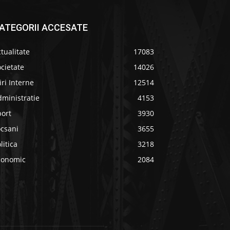
ATEGORII ACCESATE
tualitate
17083
cietate
14026
iri Interne
12514
ministratie
4153
port
3930
ocsani
3655
litica
3218
conomic
2084