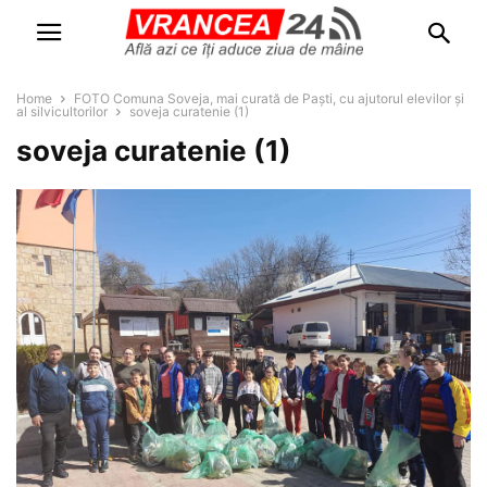
Home
FOTO Comuna Soveja, mai curată de Paști, cu ajutorul elevilor și
al silvicultorilor
soveja curatenie (1)
soveja curatenie (1)