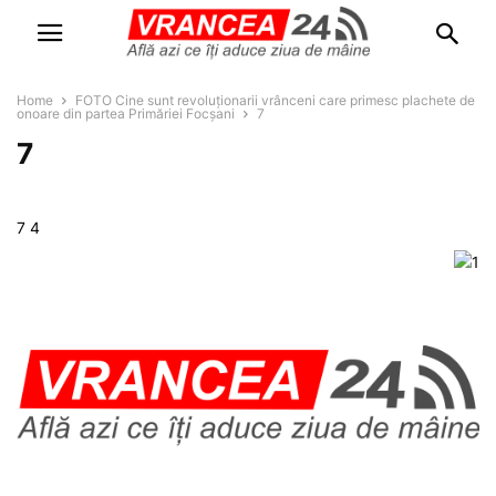
Home
FOTO Cine sunt revoluționarii vrânceni care primesc plachete de
onoare din partea Primăriei Focșani
7
7
7 4