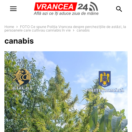
Home
FOTO Ce spune Poliția Vrancea despre perchezițiile de astăzi, la
persoanele care cultivau cannabis în vie
canabis
canabis