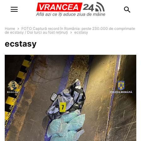
Home
FOTO Captură record în România: peste 230.000 de comprimate
de ecstasy / Doi turci au fost reținuți
ecstasy
ecstasy