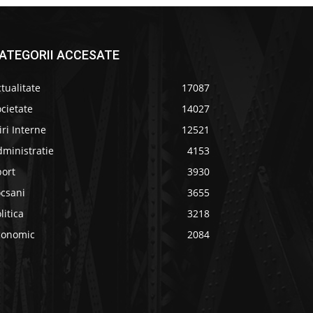
ATEGORII ACCESATE
tualitate
17087
cietate
14027
iri Interne
12521
ministratie
4153
port
3930
ocsani
3655
litica
3218
conomic
2084