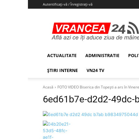
Autentificați-vă / Înregistrați-vă
Vrancea24
ACTUALITATE
ADMINISTRATIE
POLI
ȘTIRI INTERNE
VN24 TV
Acasă
FOTO VIDEO Biserica din Topești a ars în Vine
6ed61b7e-d2d2-49dc-