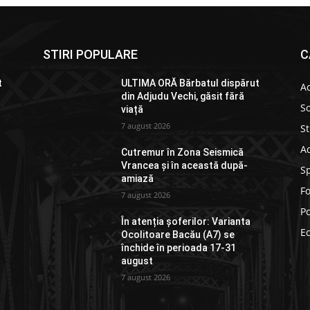
STIRI POPULARE
C
t
ULTIMA ORĂ Bărbatul dispărut
Ac
din Adjudu Vechi, găsit fără
So
viață
7 august 2026
St
Ad
Cutremur în Zona Seismică
Vrancea și în această după-
S
amiază
F
7 august 2026
Po
În atenția șoferilor: Varianta
E
Ocolitoare Bacău (A7) se
închide în perioada 17-31
august
7 august 2026