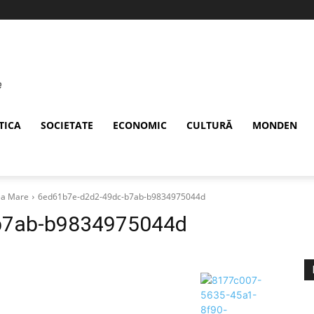
TICA
SOCIETATE
ECONOMIC
CULTURĂ
MONDEN
rea Mare
6ed61b7e-d2d2-49dc-b7ab-b9834975044d
b7ab-b9834975044d