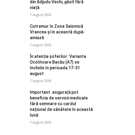
din Adjudu Vechi, găsit fără
viață
7 august 2026
Cutremur în Zona Seismică
Vrancea și în această după-
amiază
7 august 2026
În atenția șoferilor: Varianta
Ocolitoare Bacău (A7) se
închide în perioada 17-31
august
7 august 2026
Important: asigurații pot
beneficia de servicii medicale
fără semnare cu cardul
național de sănătate în această
lună
7 august 2026