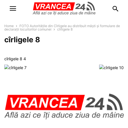
Home
FOTO Autoritățile din Cîrligele au distribuit măști și formulare de
declarații locuitorilor comunei
cîrligele 8
cîrligele 8
cîrligele 8 4