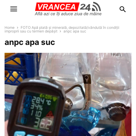
Home
FOTO Apă plată și minerală, depozitată/vândută în condiții
improprii sau cu termen depășit
anpc apa suc
anpc apa suc