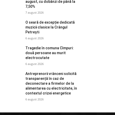
august, cu dobânzi de până la
7,50%
7 august 2026
O seară de excepție dedicată
muzicii clasice la Crângul
Petrești
6 august 2026
Tragedie în comuna Cîmpuri:
două persoane au murit
electrocutate
6 august 2026
Antreprenorii vrânceni solicită
transparență în caz de
deconectare a firmelor de la
alimentarea cu electricitate, în
contextul crizei energetice
6 august 2026