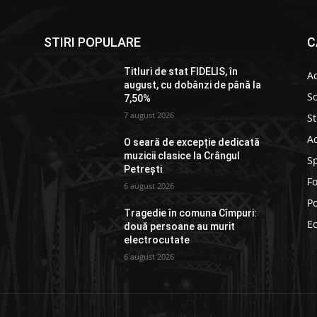
STIRI POPULARE
C
Titluri de stat FIDELIS, în
Ac
august, cu dobânzi de până la
So
7,50%
7 august 2026
St
Ad
O seară de excepție dedicată
muzicii clasice la Crângul
S
Petrești
F
6 august 2026
Po
Tragedie în comuna Cîmpuri:
E
două persoane au murit
electrocutate
6 august 2026