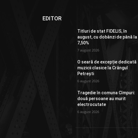
EDITOR
Titluri de stat FIDELIS, în
august, cu dobânzi de până la
7,50%
7 august 2026
O seară de excepție dedicată
muzicii clasice la Crângul
Petrești
6 august 2026
Tragedie în comuna Cîmpuri:
două persoane au murit
electrocutate
6 august 2026