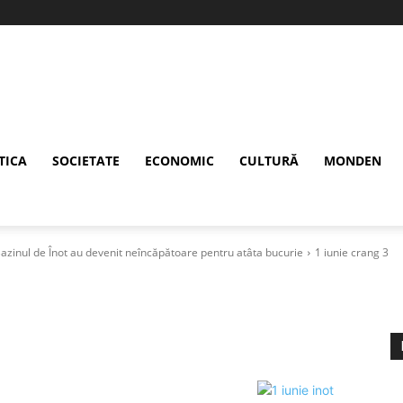
TICA
SOCIETATE
ECONOMIC
CULTURĂ
MONDEN
 Bazinul de Înot au devenit neîncăpătoare pentru atâta bucurie
1 iunie crang 3