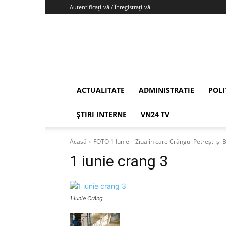
Autentificați-vă / Înregistrați-vă
Vrancea24
ACTUALITATE
ADMINISTRATIE
POLI
ȘTIRI INTERNE
VN24 TV
Acasă
FOTO 1 Iunie – Ziua în care Crângul Petrești și
1 iunie crang 3
1 Iunie Crâng