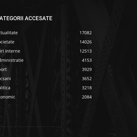
ATEGORII ACCESATE
tualitate
17082
cietate
14026
iri Interne
12513
ministratie
4153
port
3929
ocsani
3652
litica
3218
conomic
2084