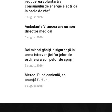
reducerea voluntară a
consumului de energie electrică
în orele de vârf
6 august 2026
Ambulanța Vrancea are un nou
director medical
6 august 2026
Doi minori găsiți în siguranță în
urma intervenției forțelor de
ordine și a echipelor de sprijin
6 august 2026
Meteo: După caniculă, se
anunță furtuni
6 august 2026