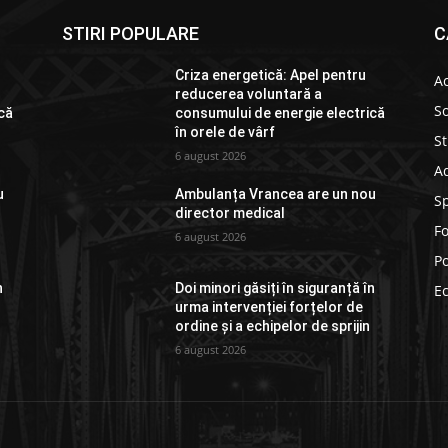
STIRI POPULARE
C
Criza energetică: Apel pentru
Ac
reducerea voluntară a
So
că
consumului de energie electrică
în orele de vârf
St
6 august 2026
Ad
u
Ambulanța Vrancea are un nou
S
director medical
F
6 august 2026
Po
n
Doi minori găsiți în siguranță în
E
urma intervenției forțelor de
ordine și a echipelor de sprijin
6 august 2026