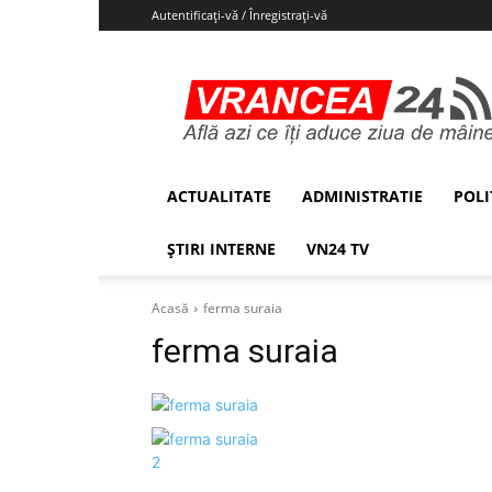
Autentificați-vă / Înregistrați-vă
Vrancea24
ACTUALITATE
ADMINISTRATIE
POLI
ȘTIRI INTERNE
VN24 TV
Acasă
ferma suraia
ferma suraia