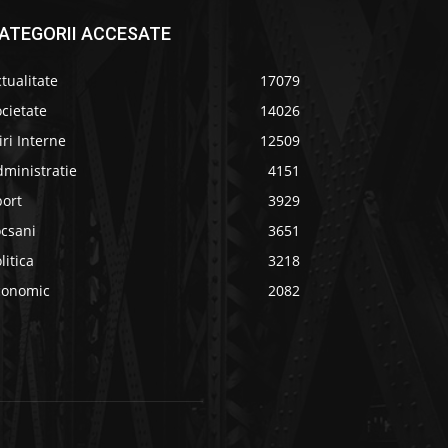
ATEGORII ACCESATE
tualitate
17079
cietate
14026
iri Interne
12509
ministratie
4151
port
3929
ocsani
3651
litica
3218
conomic
2082