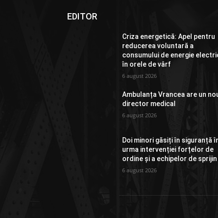
EDITOR
Criza energetică: Apel pentru
reducerea voluntară a
consumului de energie electri
în orele de vârf
6 august 2026
Ambulanța Vrancea are un no
director medical
6 august 2026
Doi minori găsiți în siguranță î
urma intervenției forțelor de
ordine și a echipelor de sprijin
6 august 2026