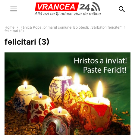
Home
Fănică Popa, primarul comunei Bolotești: „Sărbători fericite!”
felicitari (3)
felicitari (3)