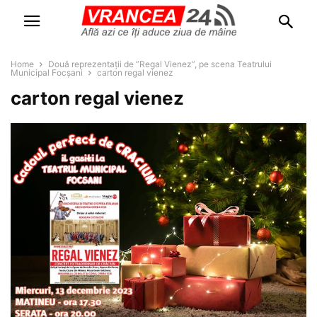
Home
Două reprezentații de ”Regal Vienez”, pe scena Teatrului
Municipal Focșani
carton regal vienez
carton regal vienez