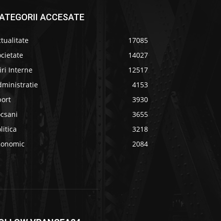
ATEGORII ACCESATE
tualitate
17085
cietate
14027
iri Interne
12517
ministratie
4153
port
3930
ocsani
3655
litica
3218
conomic
2084