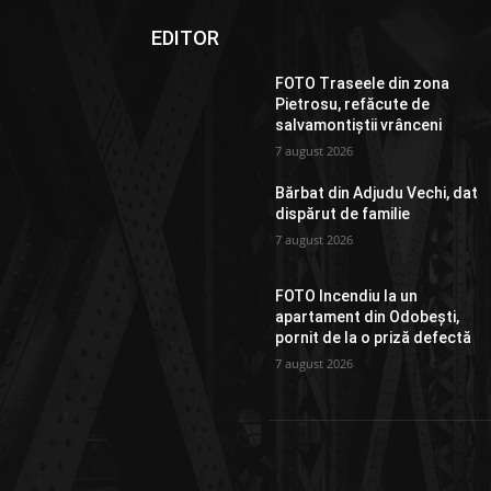
EDITOR
FOTO Traseele din zona
Pietrosu, refăcute de
salvamontiștii vrânceni
7 august 2026
Bărbat din Adjudu Vechi, dat
dispărut de familie
7 august 2026
FOTO Incendiu la un
apartament din Odobești,
pornit de la o priză defectă
7 august 2026