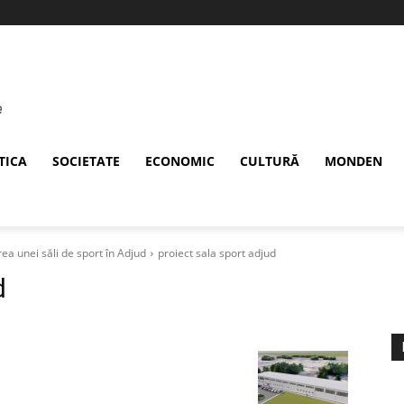
TICA
SOCIETATE
ECONOMIC
CULTURĂ
MONDEN
a unei săli de sport în Adjud
proiect sala sport adjud
d