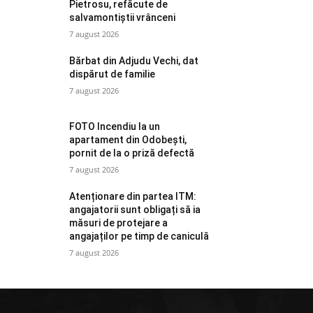
Pietrosu, refăcute de
salvamontiștii vrânceni
7 august 2026
Bărbat din Adjudu Vechi, dat
dispărut de familie
7 august 2026
FOTO Incendiu la un
apartament din Odobești,
pornit de la o priză defectă
7 august 2026
Atenționare din partea ITM:
angajatorii sunt obligați să ia
măsuri de protejare a
angajaților pe timp de caniculă
7 august 2026