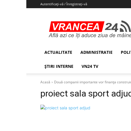
Autentificați-vă / Înregistrați-vă
Vrancea24
ACTUALITATE
ADMINISTRATIE
POLI
ȘTIRI INTERNE
VN24 TV
Acasă
Două companii importante vor finanța construire
proiect sala sport adju