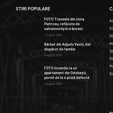
STIRI POPULARE
C
FOTO Traseele din zona
Ac
Pietrosu, refăcute de
So
salvamontiștii vrânceni
7 august 2026
St
Ad
Bărbat din Adjudu Vechi, dat
dispărut de familie
S
7 august 2026
F
Po
FOTO Incendiu la un
apartament din Odobești,
E
pornit de la o priză defectă
7 august 2026