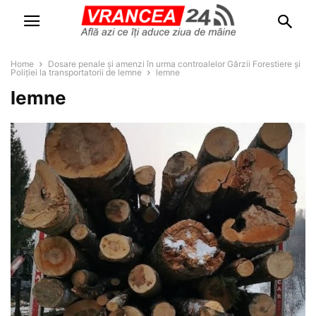
Home
Dosare penale și amenzi în urma controalelor Gărzii Forestiere și
Poliției la transportatorii de lemne
lemne
lemne