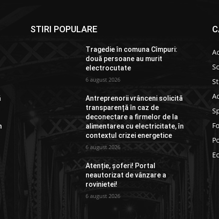
STIRI POPULARE
C
Tragedie în comuna Cîmpuri:
Ac
două persoane au murit
So
electrocutate
6 august 2026
St
Ad
ă
Antreprenorii vrânceni solicită
transparență în caz de
S
deconectare a firmelor de la
F
n
alimentarea cu electricitate, în
contextul crizei energetice
Po
6 august 2026
E
Atenție, șoferi! Portal
neautorizat de vânzare a
rovinietei!
6 august 2026