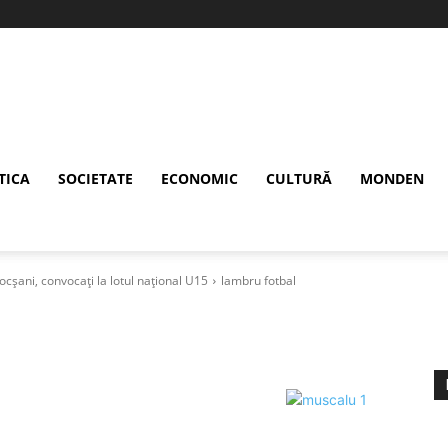
TICA
SOCIETATE
ECONOMIC
CULTURĂ
MONDEN
Focșani, convocați la lotul național U15
lambru fotbal