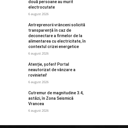
două persoane au murit
electrocutate
6 august 2026
Antreprenorii vrânceni solicită
transparență în caz de
deconectare a firmelor de la
alimentarea cu electricitate, în
contextul crizei energetice
6 august 2026
Atenție, șoferi! Portal
neautorizat de vânzare a
rovinietei!
6 august 2026
Cutremur de magnitudine 3.4,
astăzi, în Zona Seismică
Vrancea
6 august 2026