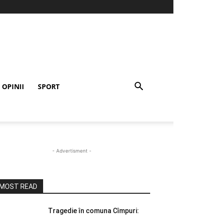
OPINII
SPORT
- Advertisment -
MOST READ
Tragedie în comuna Cîmpuri: