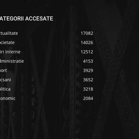
ATEGORII ACCESATE
tualitate
17082
cietate
14026
iri Interne
12512
ministratie
4153
port
3929
ocsani
3652
litica
3218
conomic
2084