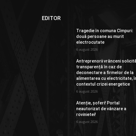
EDITOR
Tragedie în comuna Cîmpuri:
două persoane au murit
electrocutate
6 august 2026
Antreprenorii vrânceni solicit
transparență în caz de
deconectare a firmelor de la
alimentarea cu electricitate, î
contextul crizei energetice
6 august 2026
Atenție, șoferi! Portal
neautorizat de vânzare a
rovinietei!
6 august 2026