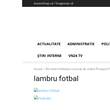
Autentificați-vă / Înregistrați-vă
Vrancea24
ACTUALITATE
ADMINISTRATIE
POLI
ȘTIRI INTERNE
VN24 TV
Acasă
Doi tineri fotbaliști crescuți de clubul Prosport 
lambru fotbal