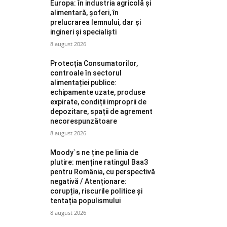
Europa: în industria agricolă și
alimentară, șoferi, în
prelucrarea lemnului, dar și
ingineri și specialiști
8 august 2026
Protecția Consumatorilor,
controale în sectorul
alimentației publice:
echipamente uzate, produse
expirate, condiții improprii de
depozitare, spații de agrement
necorespunzătoare
8 august 2026
Moody`s ne ține pe linia de
plutire: menține ratingul Baa3
pentru România, cu perspectivă
negativă / Atenționare:
corupția, riscurile politice și
tentația populismului
8 august 2026