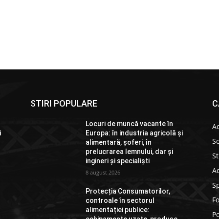
STIRI POPULARE
C
Locuri de muncă vacante în
Ac
i
Europa: în industria agricolă și
So
alimentară, șoferi, în
prelucrarea lemnului, dar și
St
ingineri și specialiști
Ad
8 august 2026
S
Protecția Consumatorilor,
F
controale în sectorul
alimentației publice:
Po