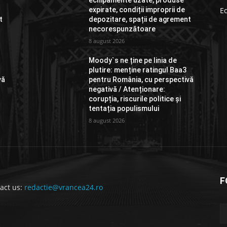
echipamente uzate, produse
expirate, condiții improprii de
E
t
depozitare, spații de agrement
necorespunzătoare
8 august 2026
Moody`s ne ține pe linia de
plutire: menține ratingul Baa3
vă
pentru România, cu perspectivă
negativă / Atenționare:
corupția, riscurile politice și
tentația populismului
8 august 2026
F
act us:
redactie@vrancea24.ro