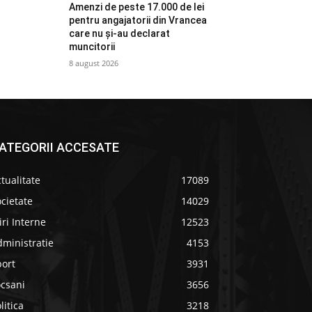
Amenzi de peste 17.000 de lei
pentru angajatorii din Vrancea
care nu și-au declarat
muncitorii
8 august 2026
ATEGORII ACCESATE
tualitate
17089
cietate
14029
iri Interne
12523
ministratie
4153
port
3931
ocsani
3656
litica
3218