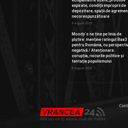
echipamente uzate, produse
expirate, condiții improprii de
depozitare, spații de agremen
necorespunzătoare
8 august 2026
Moody`s ne ține pe linia de
plutire: menține ratingul Baa3
pentru România, cu perspecti
negativă / Atenționare:
corupția, riscurile politice și
tentația populismului
8 august 2026
Cont