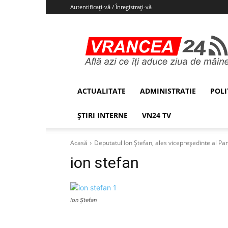
Autentificați-vă / Înregistrați-vă
Vrancea24
ACTUALITATE
ADMINISTRATIE
POLI
ȘTIRI INTERNE
VN24 TV
Acasă
Deputatul Ion Ștefan, ales vicepreședinte al Par
ion stefan
Ion Ștefan