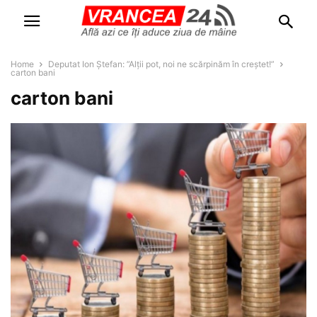
Home
Deputat Ion Ștefan: ”Alții pot, noi ne scărpinăm în creștet!”
carton bani
carton bani