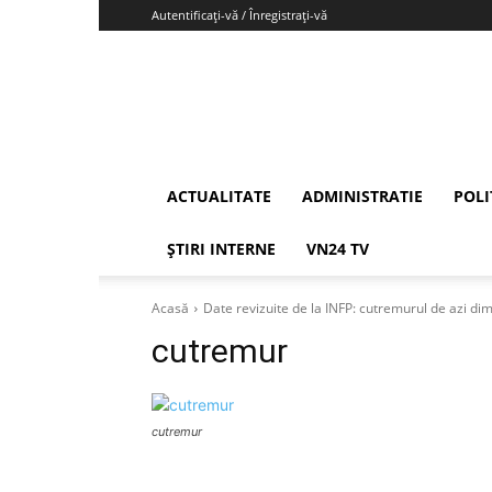
Autentificați-vă / Înregistrați-vă
Vrancea24
ACTUALITATE
ADMINISTRATIE
POLI
ȘTIRI INTERNE
VN24 TV
Acasă
Date revizuite de la INFP: cutremurul de azi di
cutremur
cutremur