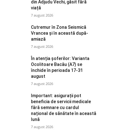
din Adjudu Vechi, găsit fără
viață
7 august 2026
Cutremur în Zona Seismică
Vrancea și în această după-
amiază
7 august 2026
În atenția șoferilor: Varianta
Ocolitoare Bacău (A7) se
închide în perioada 17-31
august
7 august 2026
Important: asigurații pot
beneficia de servicii medicale
fără semnare cu cardul
național de sănătate în această
lună
7 august 2026