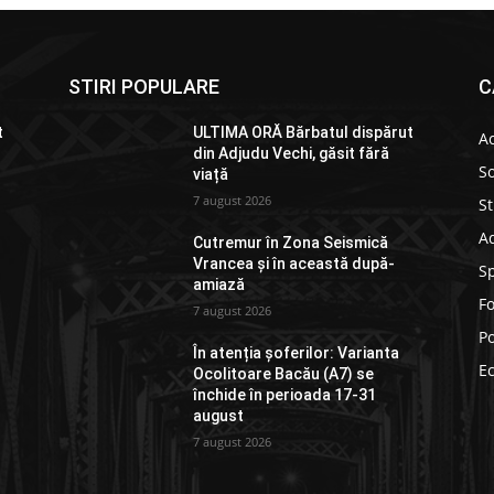
STIRI POPULARE
C
t
ULTIMA ORĂ Bărbatul dispărut
Ac
din Adjudu Vechi, găsit fără
So
viață
7 august 2026
St
Ad
Cutremur în Zona Seismică
Vrancea și în această după-
S
amiază
F
7 august 2026
Po
În atenția șoferilor: Varianta
E
Ocolitoare Bacău (A7) se
închide în perioada 17-31
august
7 august 2026