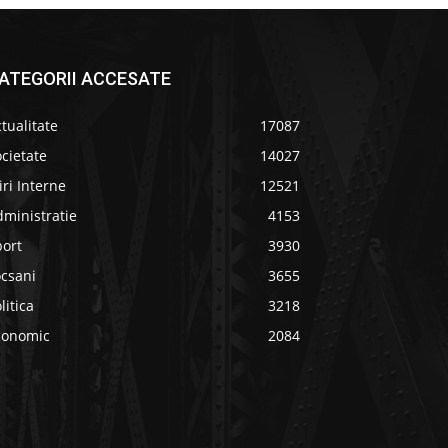
ATEGORII ACCESATE
tualitate
17087
cietate
14027
iri Interne
12521
ministratie
4153
port
3930
ocsani
3655
litica
3218
conomic
2084