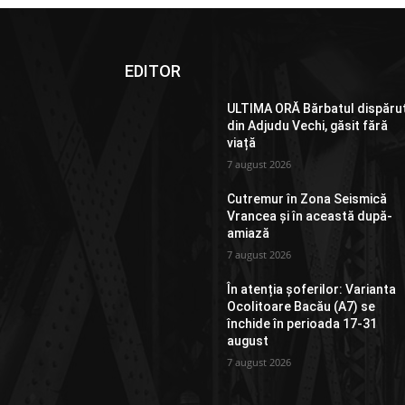
EDITOR
ULTIMA ORĂ Bărbatul dispăru
din Adjudu Vechi, găsit fără
viață
7 august 2026
Cutremur în Zona Seismică
Vrancea și în această după-
amiază
7 august 2026
În atenția șoferilor: Varianta
Ocolitoare Bacău (A7) se
închide în perioada 17-31
august
7 august 2026