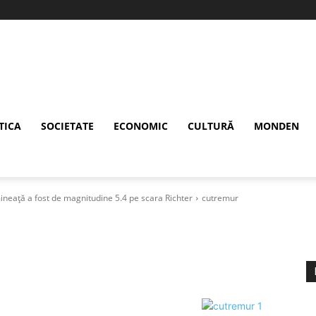
TICA
SOCIETATE
ECONOMIC
CULTURĂ
MONDEN
mineață a fost de magnitudine 5.4 pe scara Richter
cutremur