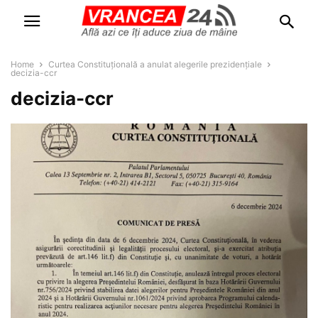
Home
Curtea Constituțională a anulat alegerile prezidențiale
decizia-ccr
decizia-ccr