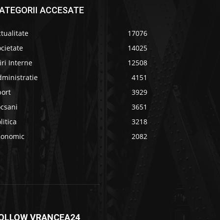
ATEGORII ACCESATE
tualitate
17076
cietate
14025
iri Interne
12508
ministratie
4151
port
3929
ocsani
3651
litica
3218
conomic
2082
OLLOW VRANCEA24