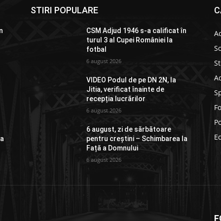
STIRI POPULARE
C
n
CSM Adjud 1946 s-a calificat în
Ac
turul 3 al Cupei României la
So
fotbal
6 august 2026
St
Ad
VIDEO Podul de pe DN 2N, la
Jitia, verificat înainte de
S
recepția lucrărilor
F
6 august 2026
Po
6 august, zi de sărbătoare
E
la
pentru creștini – Schimbarea la
Față a Domnului
6 august 2026
F