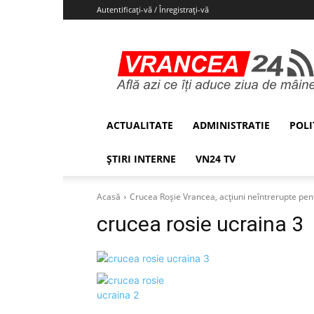
Autentificați-vă / Înregistrați-vă
Vrancea24
ACTUALITATE
ADMINISTRATIE
POLI
ȘTIRI INTERNE
VN24 TV
Acasă
Crucea Roșie Vrancea, acțiuni neîntrerupte pent
crucea rosie ucraina 3