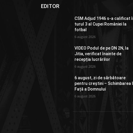
EDITOR
CSM Adjud 1946 s-a calificat î
turul 3 al Cupei României la
fotbal
6 august 2026
VIDEO Podul de pe DN 2N, la
Jitia, verificat înainte de
recepția lucrărilor
6 august 2026
6 august, zi de sărbătoare
pentru creștini – Schimbarea 
Față a Domnului
6 august 2026