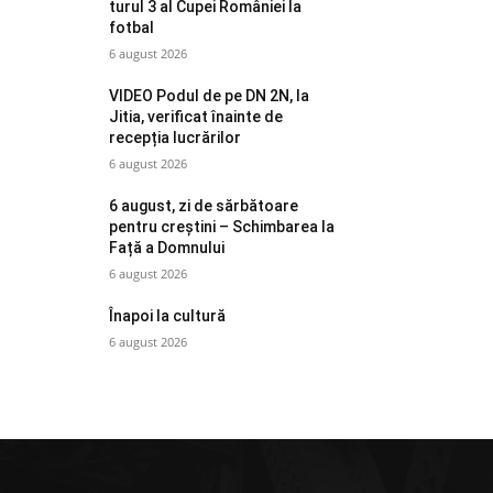
turul 3 al Cupei României la
fotbal
6 august 2026
VIDEO Podul de pe DN 2N, la
Jitia, verificat înainte de
recepția lucrărilor
6 august 2026
6 august, zi de sărbătoare
pentru creștini – Schimbarea la
Față a Domnului
6 august 2026
Înapoi la cultură
6 august 2026