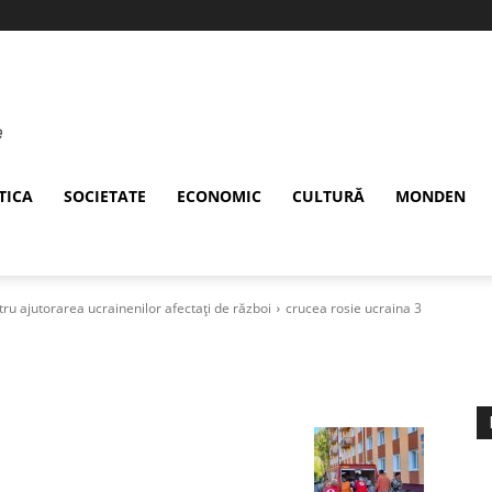
TICA
SOCIETATE
ECONOMIC
CULTURĂ
MONDEN
ru ajutorarea ucrainenilor afectați de război
crucea rosie ucraina 3