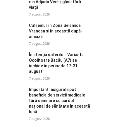
din Adjudu Vechi, găsit fără
viață
7 august 2026
Cutremur în Zona Seismică
Vrancea și în această după-
amiază
7 august 2026
În atenția șoferilor: Varianta
Ocolitoare Bacău (A7) se
închide în perioada 17-31
august
7 august 2026
Important: asigurații pot
beneficia de servicii medicale
fără semnare cu cardul
național de sănătate în această
lună
7 august 2026