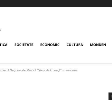
TICA
SOCIETATE
ECONOMIC
CULTURĂ
MONDEN
Festivalul Național de Muzică ”Stele de Gheață”
pensiune