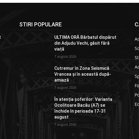
STIRI POPULARE
C
t
ULTIMA ORĂ Bărbatul dispărut
Ac
din Adjudu Vechi, găsit fără
So
viață
7 august 2026
St
Ad
Cutremur în Zona Seismică
Vrancea și în această după-
S
amiază
F
7 august 2026
Po
În atenția șoferilor: Varianta
E
Ocolitoare Bacău (A7) se
închide în perioada 17-31
august
7 august 2026