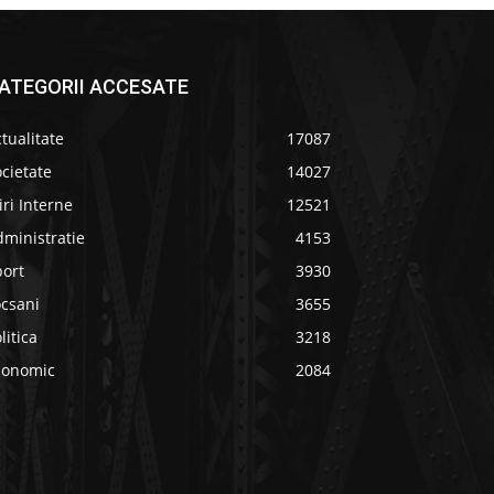
ATEGORII ACCESATE
tualitate
17087
cietate
14027
iri Interne
12521
ministratie
4153
port
3930
ocsani
3655
litica
3218
conomic
2084