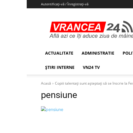
Autentificați-vă / Înregistrați-vă
Vrancea24
ACTUALITATE
ADMINISTRATIE
POLI
ȘTIRI INTERNE
VN24 TV
Acasă
Copiii talentați sunt așteptați să se înscrie la 
pensiune