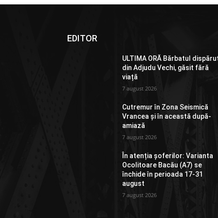
EDITOR
ULTIMA ORĂ Bărbatul dispăru
din Adjudu Vechi, găsit fără
viață
7 august 2026
Cutremur în Zona Seismică
Vrancea și în această după-
amiază
7 august 2026
În atenția șoferilor: Varianta
Ocolitoare Bacău (A7) se
închide în perioada 17-31
august
7 august 2026