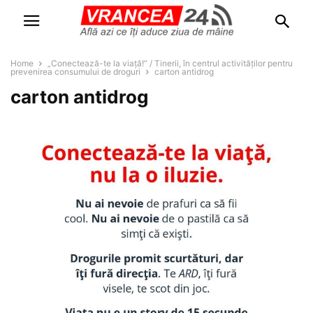
Home
„Conectează-te la viață!” / Tinerii, în centrul activităţilor pentru
prevenirea consumului de droguri
carton antidrog
carton antidrog