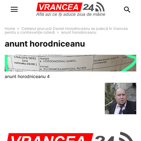
Home
Celebrul procuror Daniel Horodniceanu se judecă în Vrancea
pentru o contravenție rutieră
anunt horodniceanu
anunt horodniceanu
anunt horodniceanu 4