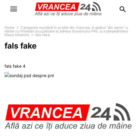
Home
Campanie murdară în școlile din Vrancea. A apărut ”din senin” o
hârtie cu întrebări acuzatoare la adresa Guvernului PNL și a președintelui
Klaus Iohannis
fals fake
fals fake
fals fake 4